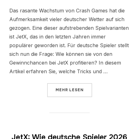
Das rasante Wachstum von Crash Games hat die
Aufmerksamkeit vieler deutscher Wetter auf sich
gezogen. Eine dieser aufstrebenden Spielvarianten
ist JetX, das in den letzten Jahren immer
populärer geworden ist. Für deutsche Spieler stellt
sich nun die Frage: Wie können sie von den
Gewinnchancen bei JetX profitieren? In diesem
Artikel erfahren Sie, welche Tricks und …
ÜBER „JETX TRICKS: SO KÖNN
MEHR
LESEN
JetX: Wie deutsche Spieler 2026